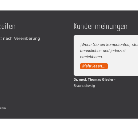
eiten
Kundenmeinungen
:
nach Vereinbarung
„Wenn Sie ein kompetentes, ste
freundliches und jederzeit
erreichbares…
Mehr lesen...
Dr. med. Thomas Giesler
-
Braunschweig
erlin
Leiterplatten
Handordination Wien
Broadcast Equipment