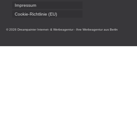
Impressum
Cookie-Richtlinie (EU)
© 2026 Dreampainter Internet- & Werbeagentur - Ihre Werbeagentur aus Berlin
Leiterplatten
Handordination Wien
Broadcast Equipment