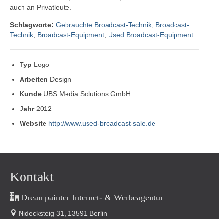
auch an Privatleute.
Schlagworte:
Gebrauchte Broadcast-Technik
,
Broadcast-
Technik
,
Broadcast-Equipment
,
Used Broadcast-Equipment
Typ
Logo
Arbeiten
Design
Kunde
UBS Media Solutions GmbH
Jahr
2012
Website
http://www.used-broadcast-sale.de
Kontakt
Dreampainter Internet- & Werbeagentur
Nidecksteig 31, 13591 Berlin